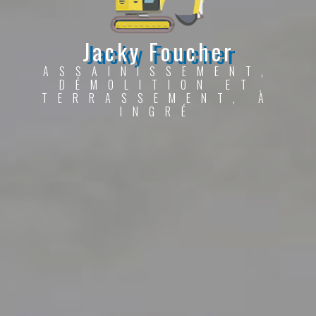
Jacky Foucher
ASSAINISSEMENT,
DÉMOLITION ET
TERRASSEMENT, À
INGRÉ