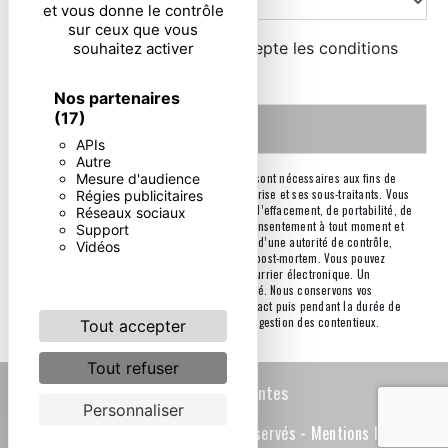
et vous donne le contrôle
sur ceux que vous
En cochant cette case, j'accepte les conditions
souhaitez activer
particulières ci-dessous **
Nos partenaires
(17)
Envoyer
APIs
Autre
Mesure d'audience
** Les données personnelles communiquées sont nécessaires aux fins de
vous contacter. Elles sont destinées à l'entreprise et ses sous-traitants. Vous
Régies publicitaires
disposez de droits d’accès, de rectification, d’effacement, de portabilité, de
Réseaux sociaux
limitation, d’opposition, de retrait de votre consentement à tout moment et
Support
du droit d’introduire une réclamation auprès d’une autorité de contrôle,
Vidéos
ainsi que d’organiser le sort de vos données post-mortem. Vous pouvez
exercer ces droits par voie postale ou par courrier électronique. Un
justificatif d'identité pourra vous être demandé. Nous conservons vos
données pendant la période de prise de contact puis pendant la durée de
prescription légale aux fins probatoires et de gestion des contentieux.
Tout accepter
Tout refuser
Recherches fréquentes
Personnaliser
©
Vistalid
- 2026 - Tous droits réservés -
Mentions légales