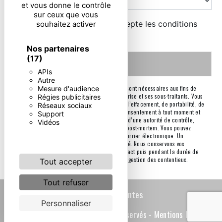
et vous donne le contrôle
sur ceux que vous
En cochant cette case, j'accepte les conditions
souhaitez activer
particulières ci-dessous **
Nos partenaires
(17)
Envoyer
APIs
Autre
Mesure d'audience
** Les données personnelles communiquées sont nécessaires aux fins de
vous contacter. Elles sont destinées à l'entreprise et ses sous-traitants. Vous
Régies publicitaires
disposez de droits d’accès, de rectification, d’effacement, de portabilité, de
Réseaux sociaux
limitation, d’opposition, de retrait de votre consentement à tout moment et
Support
du droit d’introduire une réclamation auprès d’une autorité de contrôle,
Vidéos
ainsi que d’organiser le sort de vos données post-mortem. Vous pouvez
exercer ces droits par voie postale ou par courrier électronique. Un
justificatif d'identité pourra vous être demandé. Nous conservons vos
données pendant la période de prise de contact puis pendant la durée de
prescription légale aux fins probatoires et de gestion des contentieux.
Tout accepter
Tout refuser
Recherches fréquentes
Personnaliser
©
Vistalid
- 2026 - Tous droits réservés -
Mentions légales