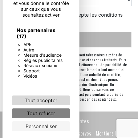
et vous donne le contrôle
sur ceux que vous
En cochant cette case, j'accepte les conditions
souhaitez activer
particulières ci-dessous **
Nos partenaires
(17)
Envoyer
APIs
Autre
Mesure d'audience
** Les données personnelles communiquées sont nécessaires aux fins de
vous contacter. Elles sont destinées à l'entreprise et ses sous-traitants. Vous
Régies publicitaires
disposez de droits d’accès, de rectification, d’effacement, de portabilité, de
Réseaux sociaux
limitation, d’opposition, de retrait de votre consentement à tout moment et
Support
du droit d’introduire une réclamation auprès d’une autorité de contrôle,
Vidéos
ainsi que d’organiser le sort de vos données post-mortem. Vous pouvez
exercer ces droits par voie postale ou par courrier électronique. Un
justificatif d'identité pourra vous être demandé. Nous conservons vos
données pendant la période de prise de contact puis pendant la durée de
prescription légale aux fins probatoires et de gestion des contentieux.
Tout accepter
Tout refuser
Recherches fréquentes
Personnaliser
©
Vistalid
- 2026 - Tous droits réservés -
Mentions légales