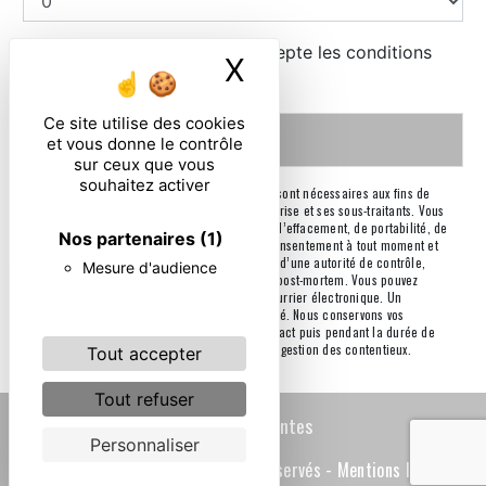
En cochant cette case, j'accepte les conditions
X
Masquer le ban
particulières ci-dessous **
Ce site utilise des cookies
Envoyer
et vous donne le contrôle
sur ceux que vous
souhaitez activer
** Les données personnelles communiquées sont nécessaires aux fins de
vous contacter. Elles sont destinées à l'entreprise et ses sous-traitants. Vous
disposez de droits d’accès, de rectification, d’effacement, de portabilité, de
Nos partenaires
(1)
limitation, d’opposition, de retrait de votre consentement à tout moment et
du droit d’introduire une réclamation auprès d’une autorité de contrôle,
Mesure d'audience
ainsi que d’organiser le sort de vos données post-mortem. Vous pouvez
exercer ces droits par voie postale ou par courrier électronique. Un
justificatif d'identité pourra vous être demandé. Nous conservons vos
données pendant la période de prise de contact puis pendant la durée de
prescription légale aux fins probatoires et de gestion des contentieux.
Tout accepter
Tout refuser
Recherches fréquentes
Personnaliser
©
Vistalid
- 2026 - Tous droits réservés -
Mentions légales